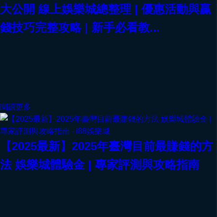
大公開 線上娛樂城總整理 | 優惠活動與贏
錢技巧完整攻略 | 新手必看教...
閱讀更多
【2025最新】2025年臺灣目前最賺錢的方
法 娛樂城體驗金 | 專家評測與攻略指南